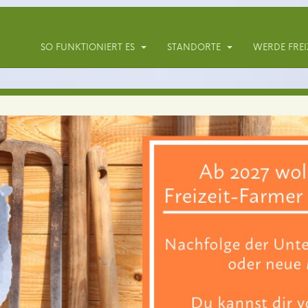
SO FUNKTIONIERT ES
STANDORTE
WERDE FREI
Dein eigener Garte
 Mietgärten erntest du über 30 verschiedene Ge
für dich pflanzen. Geräte, Gießwasser und Bera