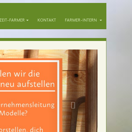
ZEIT-FARMER
KONTAKT
FARMER-INTERN
n
müsesorten,
tung sind