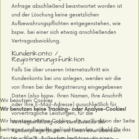
Anfrage abschließend beantwortet worden ist
und der Löschung keine gesetzlichen
Aufbewahrungspflichten entgegenstehen, wie
bspw. bei einer sich etwaig anschließenden
Vertragsabwicklung.
Kundenkonto /
Registrierungsfunktion
Falls Sie über unseren Internetauftritt ein
Kundenkonto bei uns anlegen, werden wir die
von Ihnen bei der Registrierung eingegebenen
Daten (also bspw. Ihren Namen, Ihre Anschrift
Wir benutzen Cookies
oder Ihre E-Mail-Adresse) ausschließlich für
Wir benutzen keine Tracking- oder Analyse-Cookies!
vorvertragliche Leistungen, für die
Wir benutzen interne Cookies, die zur Funktion der Seite
Vertragserfüllung oder zum Zwecke der
beitragen und wieder gelöscht werden, sobald Du das
Kundenpflege (bspw. um Ihnen eine Übersicht
Fenster schließt. Außerdem benutzen wir einen
über Ihre bisherigen Bestellungen bei uns zur