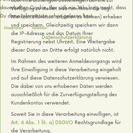
dauerhaften Cookie, der sich ein Jahr lang merkt, dass
Verfügung zu stellen oder um Ihnen die sog.
Du diese Information schon gelesen hast.
Merkzettelfunktion anbieten zu können) erheben
und speichern. Gleichzeitig speichern wir dann
Akzeptieren
Ablehnen
die IP-Adresse und das Datum Ihrer
Datenschutzerklärung
Registrierung nebst Uhrzeit. Eine Weitergabe
dieser Daten an Dritte erfolgt natürlich nicht.
Im Rahmen des weiteren Anmeldevorgangs wird
Ihre Einwilligung in diese Verarbeitung eingeholt
und auf diese Datenschutzerklärung verwiesen.
Die dabei von uns erhobenen Daten werden
ausschließlich für die Zurverfügungstellung des
Kundenkontos verwendet.
Soweit Sie in diese Verarbeitung einwilligen, ist
Art. 6 Abs. 1 lit. a) DSGVO
Rechtsgrundlage für
die Verarbeitung.