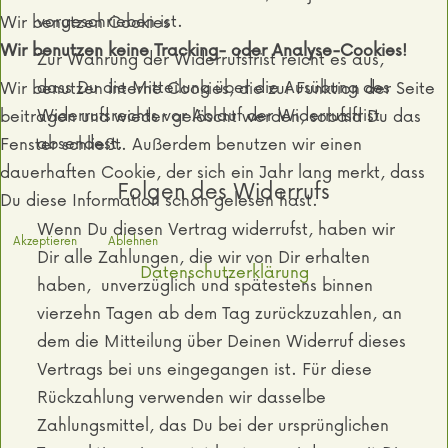
vorgeschrieben ist.
Wir benutzen Cookies
Wir benutzen keine Tracking- oder Analyse-Cookies!
Zur Wahrung der Widerrufsfrist reicht es aus,
dass Du die Mitteilung über die Ausübung des
Wir benutzen interne Cookies, die zur Funktion der Seite
Widerrufsrechts vor Ablauf der Widerrufsfrist
beitragen und wieder gelöscht werden, sobald Du das
absendest.
Fenster schließt. Außerdem benutzen wir einen
dauerhaften Cookie, der sich ein Jahr lang merkt, dass
Folgen des Widerrufs
Du diese Information schon gelesen hast.
Wenn Du diesen Vertrag widerrufst, haben wir
Akzeptieren
Ablehnen
Dir alle Zahlungen, die wir von Dir erhalten
Datenschutzerklärung
haben, unverzüglich und spätestens binnen
vierzehn Tagen ab dem Tag zurückzuzahlen, an
dem die Mitteilung über Deinen Widerruf dieses
Vertrags bei uns eingegangen ist. Für diese
Rückzahlung verwenden wir dasselbe
Zahlungsmittel, das Du bei der ursprünglichen