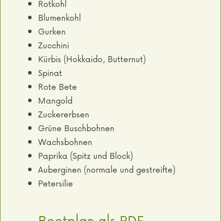
Rotkohl
Blumenkohl
Gurken
Zucchini
Kürbis (Hokkaido, Butternut)
Spinat
Rote Bete
Mangold
Zuckererbsen
Grüne Buschbohnen
Wachsbohnen
Paprika (Spitz und Block)
Auberginen (normale und gestreifte)
Petersilie
→ Beetplan als PDF