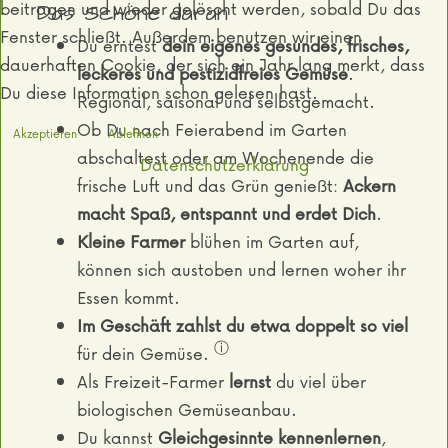
beitragen und wieder gelöscht werden, sobald Du das
Das Schöne daran
Fenster schließt. Außerdem benutzen wir einen
Du erntest
dein eigenes gesundes, frisches,
dauerhaften Cookie, der sich ein Jahr lang merkt, dass
leckeres und pestizidfreies Gemüse
.
Du diese Information schon gelesen hast.
Regional, saisonal und selbstgemacht.
Ob Du nach Feierabend im Garten
Akzeptieren
Ablehnen
abschaltest oder am Wochenende die
Datenschutzerklärung
frische Luft und das Grün genießt:
Ackern
macht Spaß, entspannt und erdet Dich
.
Kleine Farmer
blühen im Garten auf,
können sich austoben und lernen woher ihr
Essen kommt.
Im Geschäft
zahlst du etwa doppelt so viel
ⓘ
für dein Gemüse.
Als Freizeit-Farmer
lernst
du viel über
biologischen Gemüseanbau.
Du kannst
Gleichgesinnte kennenlernen
,