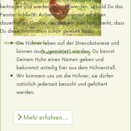
beitragen und wieder gelöscht werden, sobald Du das
Fenster schließt. Außerdem benutzen wir einen
dauerhaften Cookie, der sich ein Jahr lang merkt, dass
Du diese Information schon gelesen hast.
Die Hühner leben auf der Streuobstwiese und
Akzeptieren
Ablehnen
können auch „gemietet“ werden. Du kannst
Datenschutzerklärung
Deinem Huhn einen Namen geben und
bekommst anteilig Eier aus dem Hühnerstall.
Wir kümmern uns um die Hühner, sie dürfen
natürlich jederzeit besucht und gefüttert
werden.
Mehr erfahren...