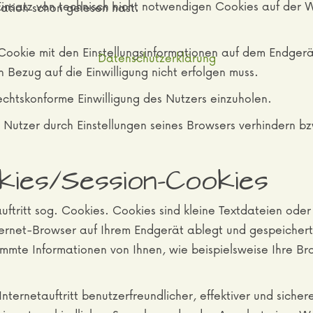
 Einsatz von technisch nicht notwendigen Cookies auf der W
mation schon gelesen hast.
Cookie mit den Einstellungsinformationen auf dem Endgerä
Datenschutzerklärung
 Bezug auf die Einwilligung nicht erfolgen muss.
echtskonforme Einwilligung des Nutzers einzuholen.
r Nutzer durch Einstellungen seines Browsers verhindern 
kies/Session-Cookies
ftritt sog. Cookies. Cookies sind kleine Textdateien ode
ternet-Browser auf Ihrem Endgerät ablegt und gespeicher
immte Informationen von Ihnen, wie beispielsweise Ihre B
nternetauftritt benutzerfreundlicher, effektiver und siche