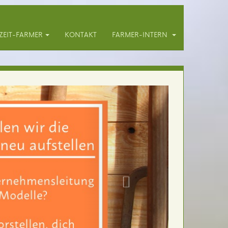
ZEIT-FARMER
KONTAKT
FARMER-INTERN
n
müsesorten,
tung sind