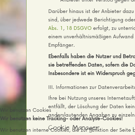
Darüber hinaus ist der Anbieter daz
sind, über jedwede Berichtigung ode
Abs. 1
,
18 DSGVO
erfolgt, zu unterr
einem unverhältnismäßigen Aufwand v
Empfänger.
Ebenfalls haben die Nutzer und Betr
sie betreffenden Daten, sofern die
Insbesondere ist ein Widerspruch ge
III. Informationen zur Datenverarbei
Ihre bei Nutzung unseres Internetauf
entfällt, der Löschung der Daten ke
Wir benutzen Cookies
anderslautenden Angaben zu einzeln
Wir benutzen keine Tracking- oder Analyse-Cookies!
Cookie Manager
Wir benutzen interne Cookies, die zur Funktion der Seit