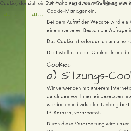
Zur Einholung einer Einwilligung zum
Cookie, der sich ein Jahr lang merkt, dass Du diese Infor
Cookie-Manager ein.
Akzeptieren
Ablehnen
Bei dem Aufruf der Website wird ein 
einem weiteren Besuch die Abfrage in
Das Cookie ist erforderlich um eine r
Die Installation der Cookies kann de
Cookies
a) Sitzungs-Coo
Wir verwenden mit unserem Internetau
durch den von Ihnen eingesetzten In
werden im individuellen Umfang best
IP-Adresse, verarbeitet.
Durch diese Verarbeitung wird unser I