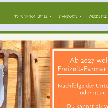
SO FUNKTIONIERT ES
STANDORTE
WERDE FREI
Dein eigener Garte
 Mietgärten erntest du über 30 verschiedene Ge
für dich pflanzen. Geräte, Gießwasser und Bera