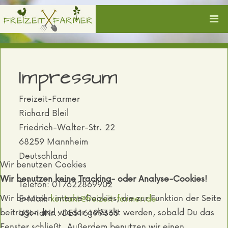
Impressum
Freizeit-Farmer
Richard Bleil
Friedrich-Walter-Str. 22
68259 Mannheim
Deutschland
Wir benutzen Cookies
Wir benutzen keine Tracking- oder Analyse-Cookies!
Telefon: 017622869902
Wir benutzen interne Cookies, die zur Funktion der Seite
E-Mail:
kontakt@freizeit-farmer.de
beitragen und wieder gelöscht werden, sobald Du das
USt-IdNr.: DE316199333
Fenster schließt. Außerdem benutzen wir einen