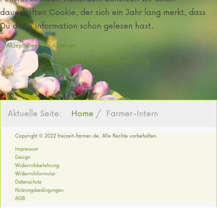
dauerhaften Cookie, der sich ein Jahr lang merkt, dass
Du diese Information schon gelesen hast.
Akzeptieren
Ablehnen
Datenschutzerklärung
Aktuelle Seite:
Home
Farmer-Intern
Copyright © 2022 freizeit-farmer.de. Alle Rechte vorbehalten.
Impressum
Design
Widerrufsbelehrung
Widerrufsformular
Datenschutz
Nutzungsbedingungen
AGB