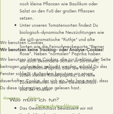
noch kleine Pflanzen wie Basilikum oder
Salat an den Fuß der großen Pflanzen
setzen.
Unter unseren Tomatensorten findest Du
biologisch-dynamische Neuzüchtungen wie
die süß-aromatische "Ruthje" und alte
Wir benutzen Cookies
Sorten wie die Feinschmeckersorte "Berner
Wir benutzen keine Tracking- oder Analyse-Cookies!
Rose". Neben "normalen" Paprika haben
Wir benutzen interne Cookies, die zur Funktion der Seite
wir auch besondere Sorten im Sortiment,
beitragen und wieder gelöscht werden, sobald Du das
wie Bullhorn-Paprika oder die fruchtig-
Fenster schließt. Außerdem benutzen wir einen
süßen kleinen Kinderpaprika, und reife
dauerhaften Cookie, der sich ein Jahr lang merkt, dass
Zuckermelonen aus dem Gewächshaus
Du diese Information schon gelesen hast.
sind der Knaller!
Akzeptieren
Ablehnen
Was muss ich tun?
Datenschutzerklärung
Das Gewächshaus bewässern wir mit